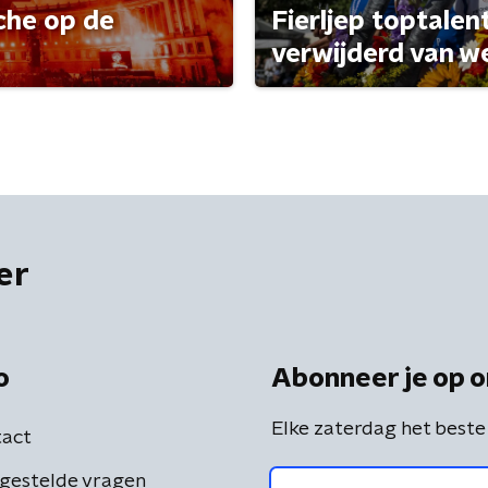
che op de
Fierljep toptalen
verwijderd van w
er
o
Abonneer je op o
Elke zaterdag het beste
act
gestelde vragen