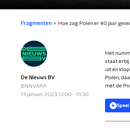
Fragmenten
Hoe zag Polen er 40 jaar gele
Het nummer
staat erbij
uit en klo
De Nieuws BV
Polen, daa
met de Poo
BNNVARA
13 januari 2023 12:00 - 13:30
Speel