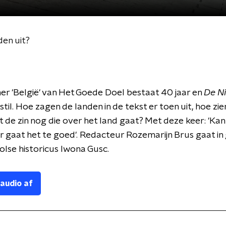
den uit?
 'België' van Het Goede Doel bestaat 40 jaar en
De N
 stil. Hoe zagen de landen in de tekst er toen uit, hoe zie
pt de zin nog die over het land gaat? Met deze keer: 'Kan
r gaat het te goed'. Redacteur Rozemarijn Brus gaat in
lse historicus Iwona Gusc.
 audio af