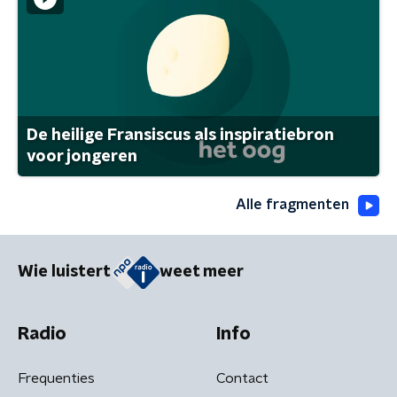
De heilige Fransiscus als inspiratiebron
voor jongeren
Alle fragmenten
Wie luistert
weet meer
Radio
Info
Frequenties
Contact