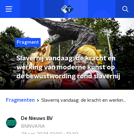
Fragment
Slavernij vandaag: de kracht en
werking van moderne kunst op
de bewustwording rond slavernij
Fragmenten
Slavernij vandaag: de kracht en werking van moderne kunst op de bewustwording rond slavernij
De Nieuws BV
BNNVARA