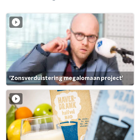
'Zonsverduistering megalomaan project'