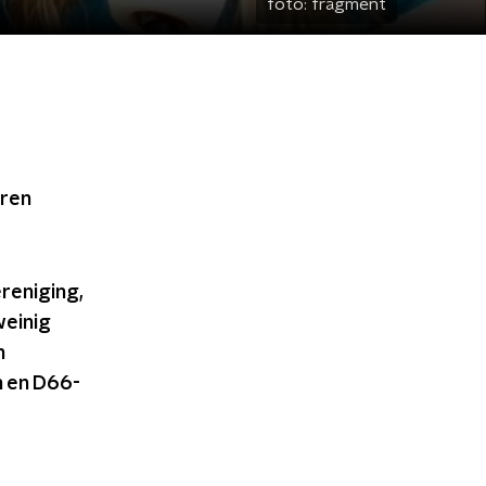
foto:
fragment
eren
reniging,
weinig
n
n en D66-