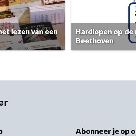
het lezen van een
Hardlopen op de 
Beethoven
er
o
Abonneer je op o