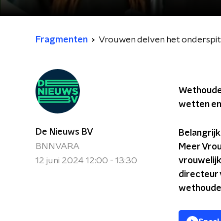
Fragmenten
Vrouwen delven het onderspit i
Wethouders
wetten en
De Nieuws BV
Belangrij
BNNVARA
Meer Vrou
12 juni 2024 12:00 - 13:30
vrouwelij
directeur 
wethouder