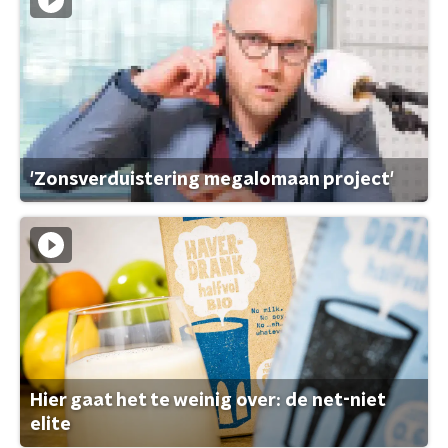
'Zonsverduistering megalomaan project'
Hier gaat het te weinig over: de net-niet
elite