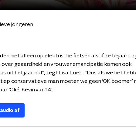
ieve jongeren
jden niet alleen op elektrische fietsen alsof ze bejaard z
n over geaardheid en vrouwenemancipatie komen ook
ks uit het jaar nul”, zegt Lisa Loeb. “Dus als we het heb
otiep conservatieve man moeten we geen ‘OK boomer’
ar ‘Oké, Kevin van 14’.”
 audio af