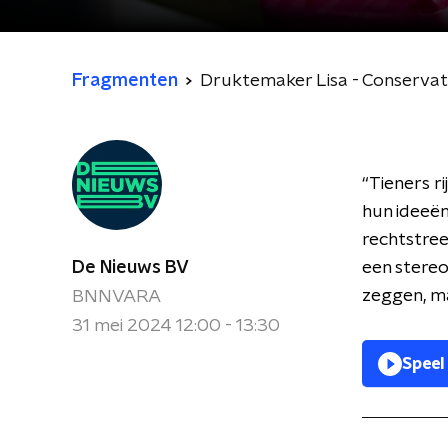
Fragmenten
Druktemaker Lisa - Conservat
“Tieners ri
hun ideeë
rechtstree
De Nieuws BV
een stere
zeggen, ma
BNNVARA
31 mei 2024 12:00 - 13:30
Speel