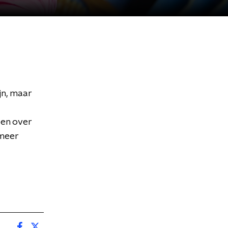
ijn, maar
ben over
 meer