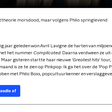
ottheorie morsdood, maar volgens Philo springlevend
ig jaar geleden won Avril Lavigne de harten van miljoen
 met het nummer
Complicated
. Daarna verdween ze uit
. Maar gisteren startte haar nieuwe '
Greatest hits
' tour,
aand is ze te zien op Pinkpop. Ik ga het over de 'Pop 
bben met Philo Boss, popcultuurkenner en verslaggev
 audio af