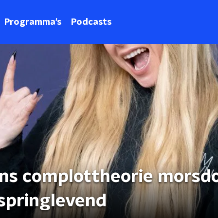
Programma's
Podcasts
gens complottheorie morsd
 springlevend