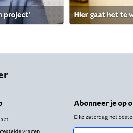
 project'
Hier gaat het te w
er
o
Abonneer je op o
Elke zaterdag het beste
act
gestelde vragen