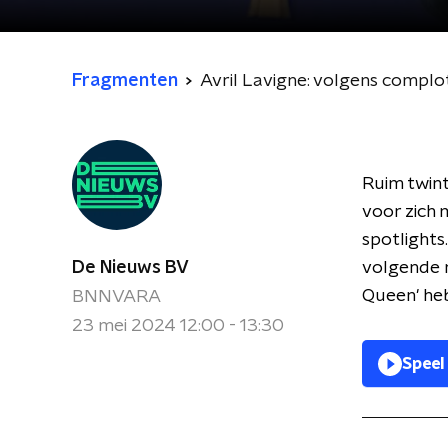
Fragmenten
Avril Lavigne: volgens compl
Ruim twint
voor zich
spotlights
De Nieuws BV
volgende m
Queen' he
BNNVARA
23 mei 2024 12:00 - 13:30
Speel