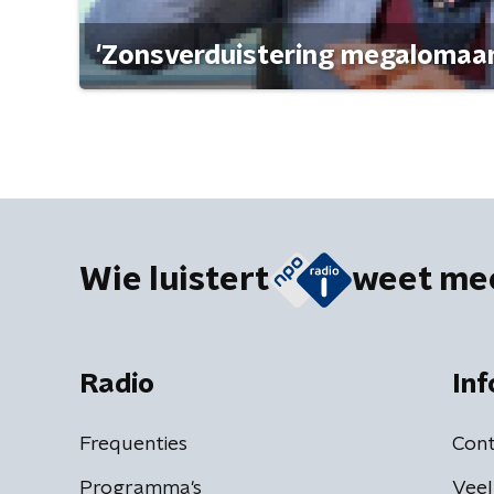
'Zonsverduistering megalomaan
Wie luistert
weet me
Radio
Inf
Frequenties
Cont
Programma's
Veel