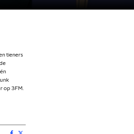
en tieners
 de
 én
Punk
er op 3FM.