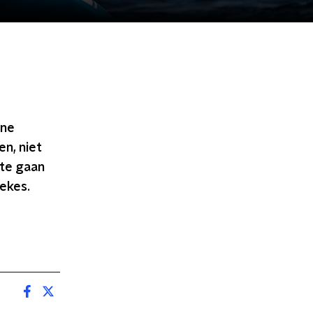
ene
n, niet
 te gaan
ekes.