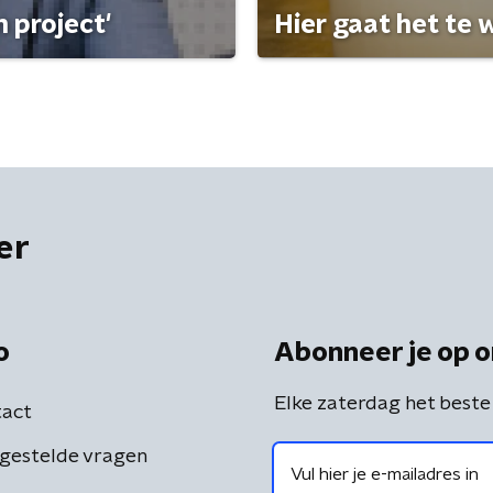
 project'
Hier gaat het te w
er
o
Abonneer je op o
Elke zaterdag het beste
act
gestelde vragen