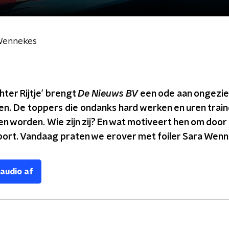
 Wennekes
chter Rijtje’ brengt
De Nieuws BV
een ode aan ongezi
en.
De toppers die ondanks hard werken en uren traine
ien worden. Wie zijn zij? En wat motiveert hen om door
port. Vandaag praten we erover met foiler Sara Wenn
 audio af