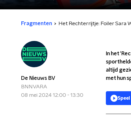
Fragmenten
Het Rechterrijtje: Foiler Sara
In het ‘Re
sportheld
altijd gez
De Nieuws BV
met hun s
BNNVARA
08 mei 2024 12:00 - 13:30
Speel