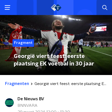
Fragment
Georgië viert feest: eerste
plaatsing EK voetbal in 30 jaar
Fragmenten
Georgië viert feest: eerste plaatsing EK voetbal in 30 jaar
De Nieuws BV
BNNVARA