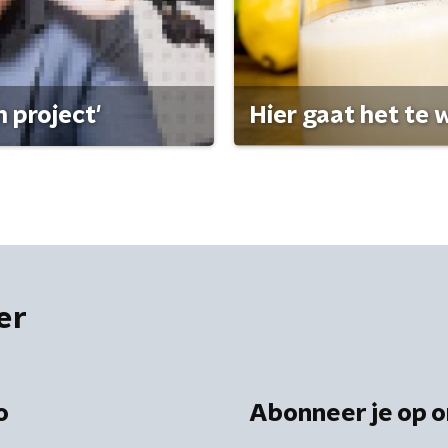
 project'
Hier gaat het te w
er
o
Abonneer je op o