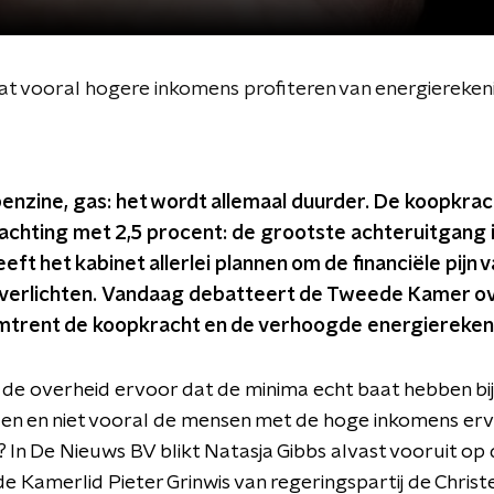
t vooral hogere inkomens profiteren van energiereke
enzine, gas: het wordt allemaal duurder. De koopkrac
achting met 2,5 procent: de grootste achteruitgang in
ft het kabinet allerlei plannen om de financiële pijn 
verlichten.
Vandaag debatteert de Tweede Kamer ov
mtrent de koopkracht en de verhoogde energiereken
de overheid ervoor dat de minima echt baat hebben bij
en en niet vooral de mensen met de hoge inkomens er
? In De Nieuws BV blikt Natasja Gibbs alvast vooruit op
 Kamerlid Pieter Grinwis van regeringspartij de Christ