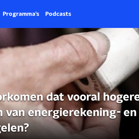
Programma's
Podcasts
orkomen dat vooral hoger
n van energierekening- en
elen?