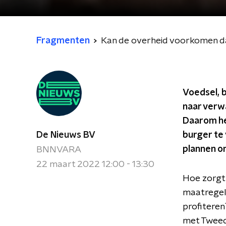
Fragmenten
Kan de overheid voorkomen da
Voedsel, b
naar verw
Daarom hee
De Nieuws BV
burger te 
plannen o
BNNVARA
22 maart 2022 12:00 - 13:30
Hoe zorgt 
maatregel
profiteren
met Tweede