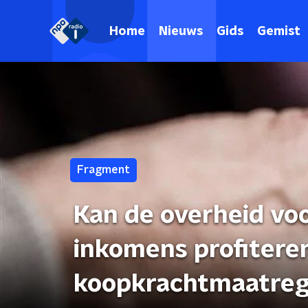
Home
Nieuws
Gids
Gemist
Fragment
Kan de overheid vo
inkomens profitere
koopkrachtmaatreg