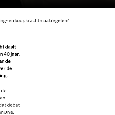
ning- en koopkrachtmaatregelen?
ht daalt
 40 jaar.
van de
er de
ing.
 de
van
 dat debat
enUnie.