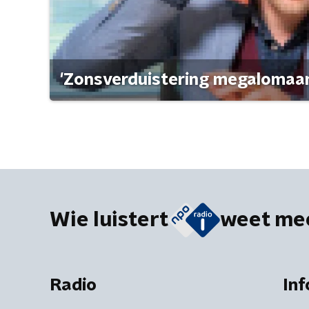
'Zonsverduistering megalomaan
Wie luistert
weet me
Radio
Inf