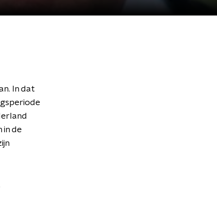
an. In dat
angsperiode
Ierland
 in de
ijn