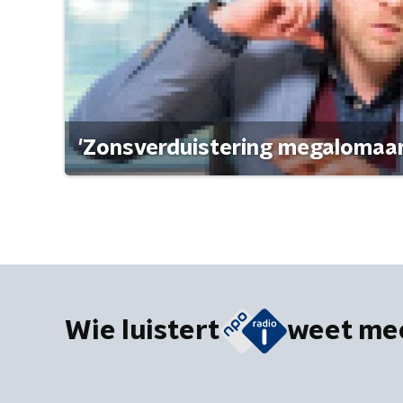
'Zonsverduistering megalomaan
Wie luistert
weet me