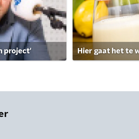
 project'
Hier gaat het te w
er