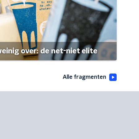
einig over: de net-niet elite
Alle fragmenten