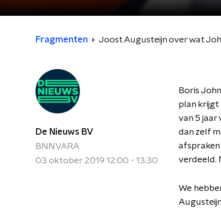
Fragmenten
Joost Augusteijn over wat Joh
Boris Joh
plan krijg
van 5 jaar
De Nieuws BV
dan zelf m
afspraken 
BNNVARA
verdeeld. 
03 oktober 2019 12:00 - 13:30
We hebben 
Augusteij