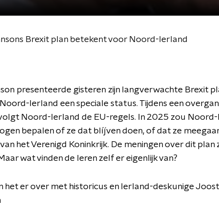
nsons Brexit plan betekent voor Noord-Ierland
nson
presenteerde g
isteren
zijn langverwachte Brexit pl
t Noord-Ierland een speciale status. Tijdens een overg
 volgt Noord-Ierland de EU-regels. In 2025 zou Noord-
ogen bepalen of ze dat blíjven doen, of dat ze meegaan
van het Verenigd Koninkrijk. De meningen over dit plan z
Maar wat vinden de Ieren zelf er eigenlijk van?
het er over met historicus en Ierland-deskunige Joost
n