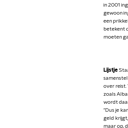
in 2001 in
gewoon ing
een prikke
betekent d
moeten ga
Lijstje
Sta
samenstell
over reist
zoals Alba
wordt daar
"
Dus je ka
geld krijg
maar op, da