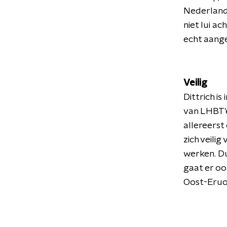
Nederland 
niet lui a
echt aang
Veilig
Dittrich i
van LHBT'e
allereerst
zich veili
werken. Du
gaat er oo
Oost-Eruo