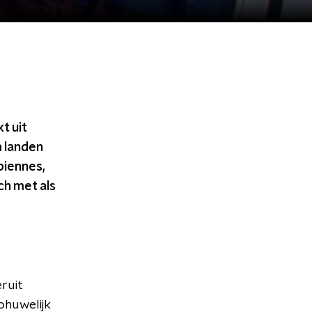
t uit
m landen
biennes,
ch met als
.
eruit
ohuwelijk