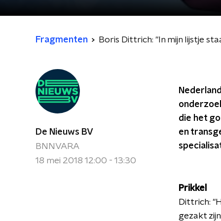
Fragmenten
Boris Dittrich: "In mijn lijstje 
Nederlande
onderzoek
die het go
De Nieuws BV
en transg
specialis
BNNVARA
18 mei 2018 12:00 - 13:30
Prikkel
Dittrich: 
gezakt zij