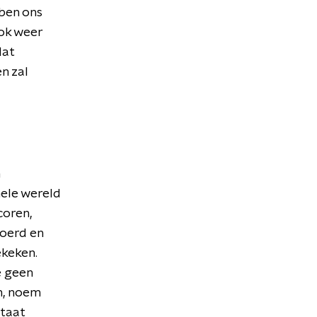
bben ons
ook weer
dat
n zal
hele wereld
coren,
voerd en
ekeken.
e geen
en, noem
staat