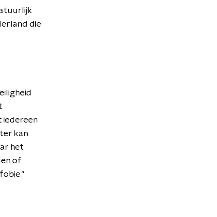
atuurlijk
derland die
eiligheid
t
t iedereen
eter kan
r het
den of
fobie."