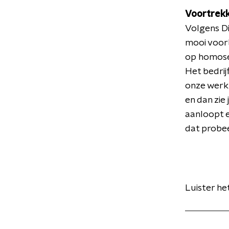
Voortrekk
Volgens Di
mooi voorb
op homose
Het bedrij
onze werkn
en dan zie
aanloopt 
dat probee
Luister he