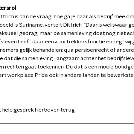
ersrol
ttrich is dan de vraag: hoe ga je daar als bedrijf mee om
eeld is Suriname, vertelt Dittrich. "D
aar is weliswaar 
ksueel gedrag, maar de samenleving doet nog niet ec
fsleven heeft daar een voortrekkersfunctie en zegt wij 
emers gelijk behandelen; qua persioenrecht of andere
 je dat die samenleving langzaam achter het bedrijfslev
en rechten gaat toekennen. Du dat is een mooie bondg
rt workplace Pride ook in andere landen te bewerkstel
t hele gesprek hierboven terug