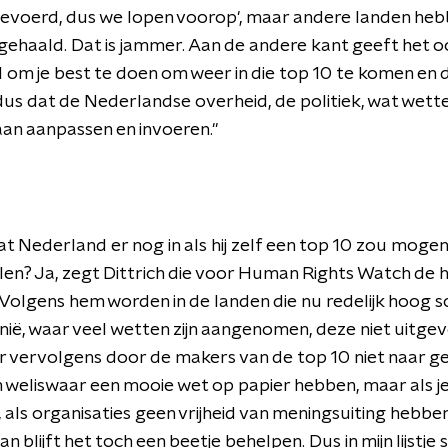
gevoerd, dus we lopen voorop', maar andere landen he
ehaald. Dat is jammer. Aan de andere kant geeft het 
l om je best te doen om weer in die top 10 te komen en 
us dat de Nederlandse overheid, de politiek, wat wette
an aanpassen en invoeren."
at Nederland er nog in als hij zelf een top 10 zou mogen
en? Ja, zegt Dittrich die voor Human Rights Watch de 
. Volgens hem worden in de landen die nu redelijk hoog s
nië, waar veel wetten zijn aangenomen, deze niet uitge
 vervolgens door de makers van de top 10 niet naar g
n weliswaar een mooie wet op papier hebben, maar als j
t, als organisaties geen vrijheid van meningsuiting hebb
n blijft het toch een beetje behelpen. Dus in mijn lijstje 