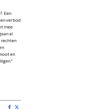
?. Een
geen verbod
ht mee.
gaan al
 rechten
en
enoot en
ligen."