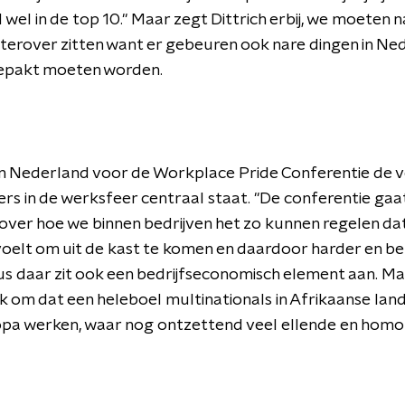
wel in de top 10." Maar zegt Dittrich erbij, we moeten n
chterover zitten want er gebeuren ook nare dingen in Ne
epakt moeten worden.
s in Nederland voor de Workplace Pride Conferentie de v
rs in de werksfeer centraal staat.
"
De conferentie gaa
 over hoe we binnen bedrijven het zo kunnen regelen da
g voelt om uit de kast te komen en daardoor harder en b
s daar zit ook een bedrijfseconomisch element aan.
Maa
k om dat een heleboel multinationals in Afrikaanse lan
pa werken, waar nog ontzettend veel ellende en homo