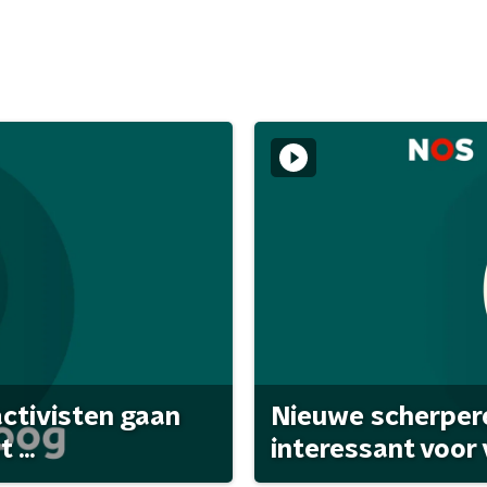
activisten gaan
Nieuwe scherpere
...
interessant voor