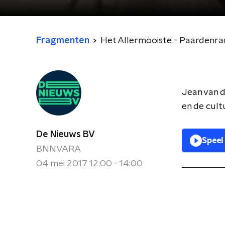
Fragmenten
Het Allermooiste - Paardenrac
Jean van d
en de cult
De Nieuws BV
Speel
BNNVARA
04 mei 2017 12:00 - 14:00