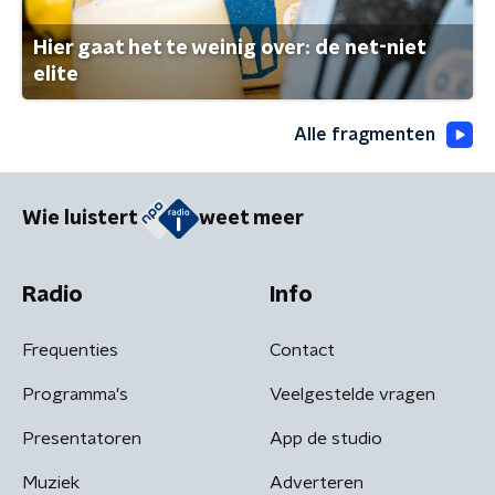
Hier gaat het te weinig over: de net-niet
elite
Alle fragmenten
Wie luistert
weet meer
Radio
Info
Frequenties
Contact
Programma's
Veelgestelde vragen
Presentatoren
App de studio
Muziek
Adverteren