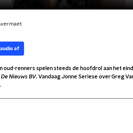
 Avermaet
 audio af
n oud-renners spelen steeds de hoofdrol aan het ein
n
De Nieuws BV
.
Vandaag Jonne Seriese over Greg Va
.