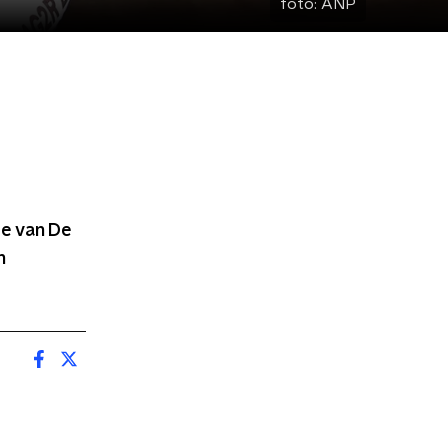
foto:
ANP
de van De
n