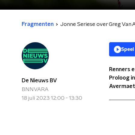
Fragmenten
Jonne Seriese over Greg Van
Speel
Renners e
Proloog i
De Nieuws BV
Avermaet
BNNVARA
18 juli 2023 12:00 - 13:30