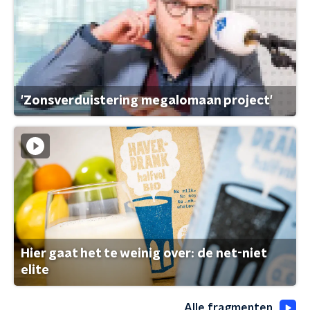
'Zonsverduistering megalomaan project'
Hier gaat het te weinig over: de net-niet
elite
Alle fragmenten