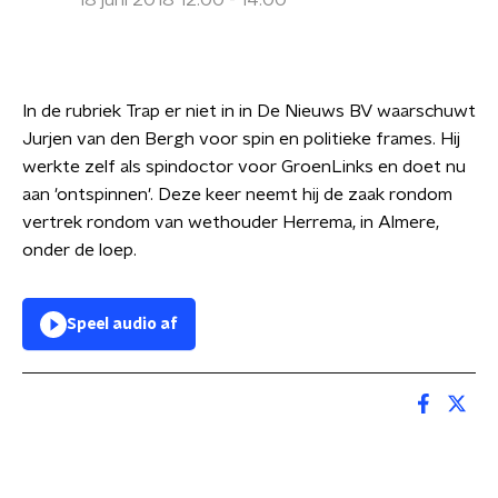
18 juni 2018 12:00 - 14:00
In de rubriek Trap er niet in in De Nieuws BV waarschuwt
Jurjen van den Bergh voor spin en politieke frames. Hij
werkte zelf als spindoctor voor GroenLinks en doet nu
aan 'ontspinnen'. Deze keer neemt hij de zaak rondom
vertrek rondom van wethouder Herrema, in Almere,
onder de loep.
Speel audio af