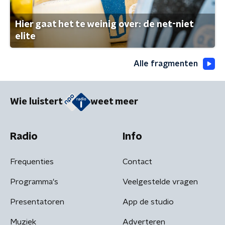
Hier gaat het te weinig over: de net-niet
elite
Alle fragmenten
Wie luistert
weet meer
Radio
Info
Frequenties
Contact
Programma's
Veelgestelde vragen
Presentatoren
App de studio
Muziek
Adverteren