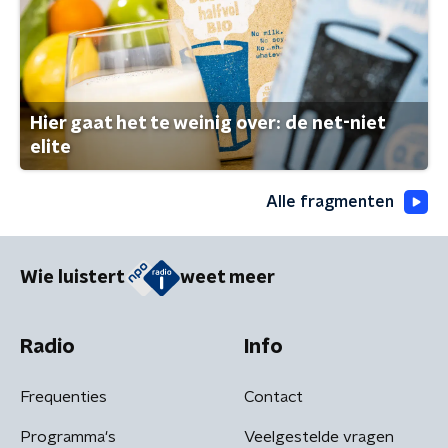
Hier gaat het te weinig over: de net-niet
elite
Alle fragmenten
Wie luistert
weet meer
Radio
Info
Frequenties
Contact
Programma's
Veelgestelde vragen