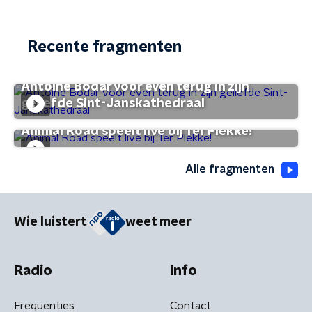
Recente fragmenten
Antoine Bodar voor even terug in zijn
geliefde Sint-Janskathedraal
Animal Road speelt live bij Ter Plekke!
Alle fragmenten
Wie luistert
weet meer
Radio
Info
Frequenties
Contact