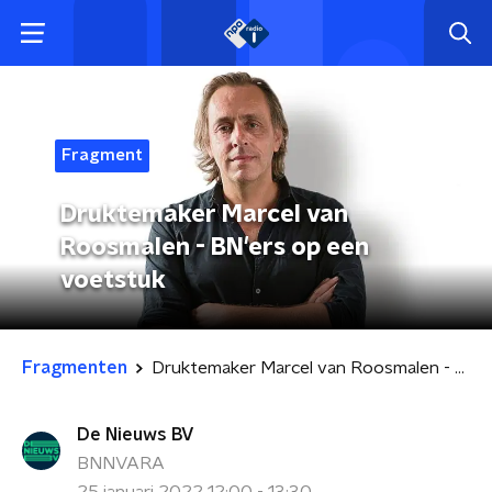
Fragment
Druktemaker Marcel van
Roosmalen - BN'ers op een
voetstuk
Fragmenten
Druktemaker Marcel van Roosmalen - BN'ers op een voetstuk
De Nieuws BV
BNNVARA