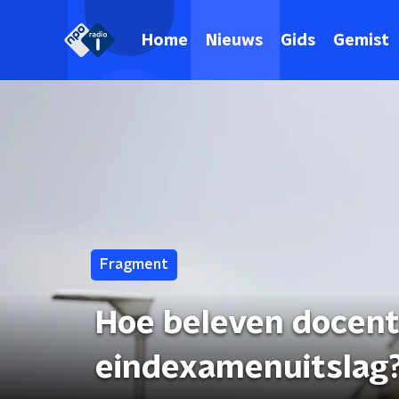
Home
Nieuws
Gids
Gemist
Fragment
Hoe beleven docent
eindexamenuitslag