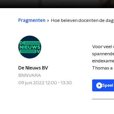
Fragmenten
Hoe beleven docenten de dag
Voor veel 
spannende 
eindexamen
De Nieuws BV
Thomas a K
BNNVARA
09 juni 2022 12:00 - 13:30
Speel