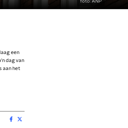
foto:
ANP
ndaag een
o'n dag van
s aan het