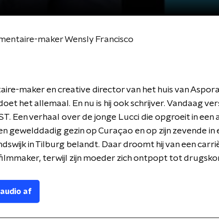
mentaire-maker Wensly Francisco
re-maker en creative director van het huis van Aspor
oet het allemaal. En nu is hij ook schrijver. Vandaag versc
. Een verhaal over de jonge Lucci die opgroeit in een 
n gewelddadig gezin op Curaçao en op zijn zevende in 
dswijk in Tilburg belandt. Daar droomt hij van een carri
filmmaker, terwijl zijn moeder zich ontpopt tot drugsko
 audio af