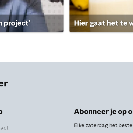
 project'
Hier gaat het te w
er
o
Abonneer je op o
Elke zaterdag het beste
act