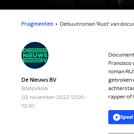
Fragmenten
Debuutroman 'Rust' van docu
Documentai
Francisco d
roman RUST
De Nieuws BV
gebroken e
achterstan
BNNVARA
rapper of 
02 november 2022 12:00 -
13:30
Speel