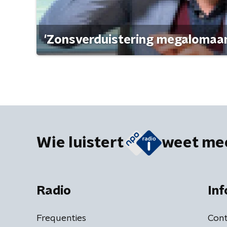
'Zonsverduistering megalomaan
Wie luistert
weet me
Radio
Inf
Frequenties
Cont