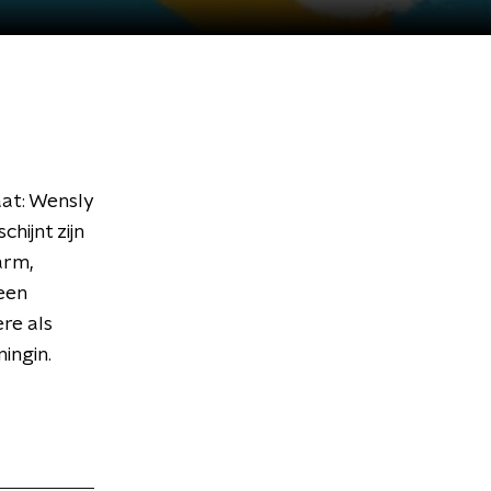
aat: Wensly
hijnt zijn
arm,
een
ère als
ningin.