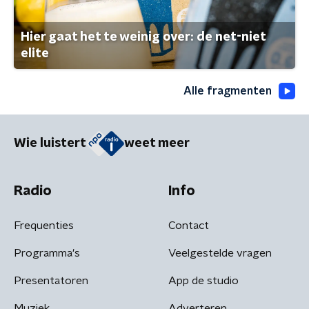
Hier gaat het te weinig over: de net-niet
elite
Alle fragmenten
Wie luistert
weet meer
Radio
Info
Frequenties
Contact
Programma's
Veelgestelde vragen
Presentatoren
App de studio
Muziek
Adverteren