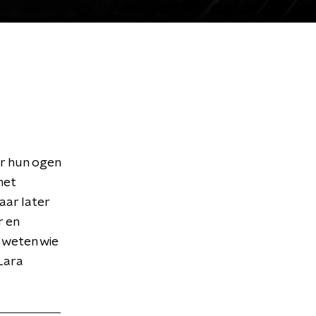
ar hun ogen
met
aar later
r en
l weten wie
 Lara