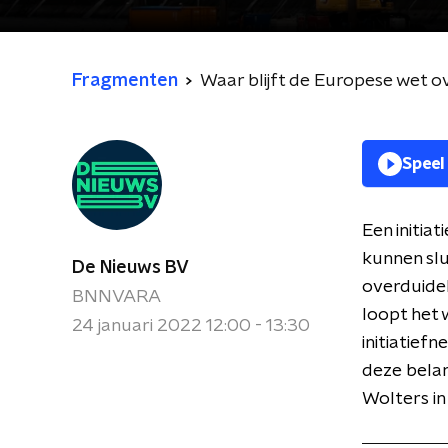
Fragmenten
Waar blijft de Europese wet o
Speel
Een initia
kunnen slu
De Nieuws BV
overduidel
BNNVARA
loopt het 
24 januari 2022 12:00 - 13:30
initiatief
deze belan
Wolters i