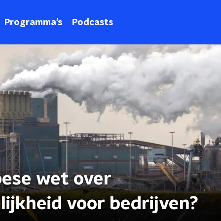
Programma's
Podcasts
pese wet over
ijkheid voor bedrijven?