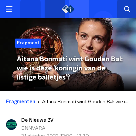
Fragment
Aitana Bonmatí wint Gouden Bal:
wie is deze 'koningin van de
listige balletjes'?
Fragmenten
Aitana Bonmatí wint Gouden Bal: wie is deze 'koningin van de listige balletjes'?
De Nieuws BV
BNNVARA