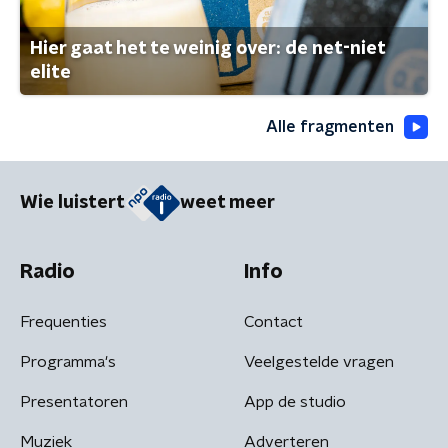
Hier gaat het te weinig over: de net-niet
elite
Alle fragmenten
Wie luistert
weet meer
Radio
Info
Frequenties
Contact
Programma's
Veelgestelde vragen
Presentatoren
App de studio
Muziek
Adverteren