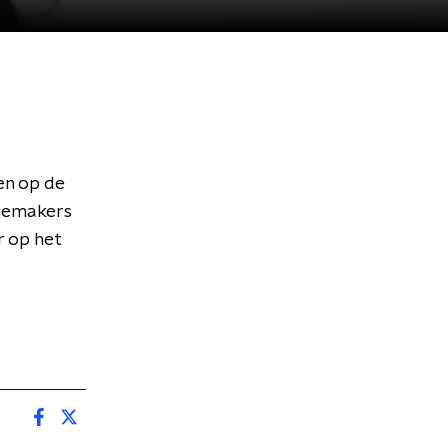
een op de
niemakers
r op het