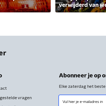
verwijderd van w
er
o
Abonneer je op o
Elke zaterdag het beste
act
gestelde vragen