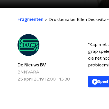
Fragmenten
Druktemaker Ellen Deckwitz - 
"Kap met d
grap spele
die het no
De Nieuws BV
probleem i
BNNVARA
25 april 2019 12:00 - 13:30
Speel