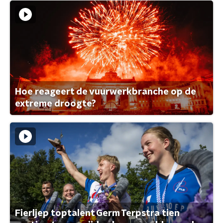
Hoe reageert de vuurwerkbranche op de
extreme droogte?
Fierljep toptalent Germ Terpstra tien