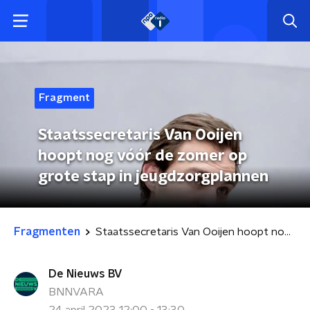
Fragment
Staatssecretaris Van Ooijen
hoopt nog vóór de zomer op
grote stap in jeugdzorgplannen
Fragmenten
Staatssecretaris Van Ooijen hoopt nog vóór de zomer op grote stap in jeugdzorgplannen
De Nieuws BV
BNNVARA