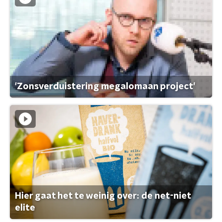
'Zonsverduistering megalomaan project'
Hier gaat het te weinig over: de net-niet
elite