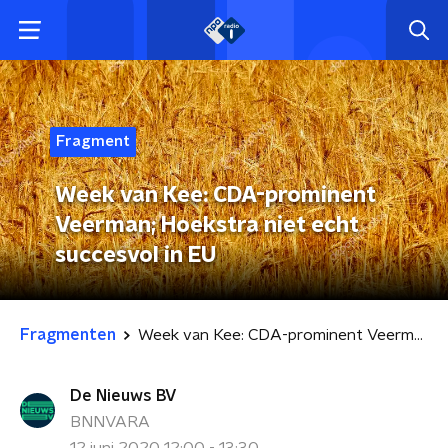
Fragment
Week van Kee: CDA-prominent
Veerman; Hoekstra niet echt
succesvol in EU
Fragmenten
Week van Kee: CDA-prominent Veerman; Hoekstra niet echt succesvol in EU
De Nieuws BV
BNNVARA