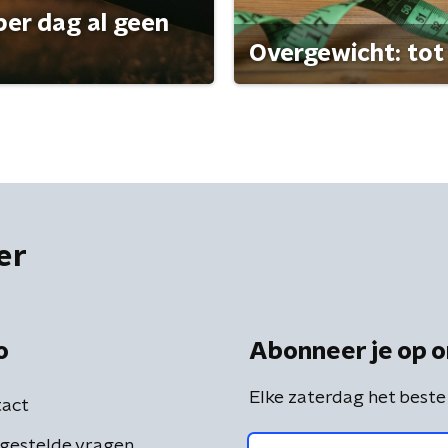
per dag al geen
Overgewicht: tot 
er
o
Abonneer je op o
Elke zaterdag het beste
act
gestelde vragen