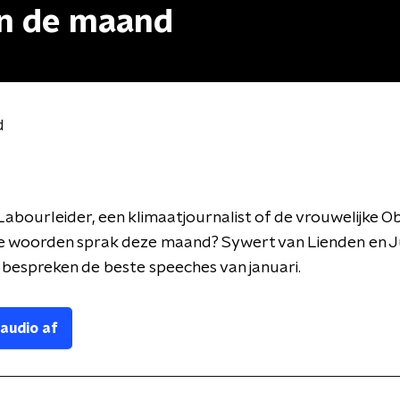
an de maand
d
 Labourleider, een klimaatjournalist of de vrouwelijke 
e woorden sprak deze maand? Sywert van Lienden
en J
bespreken de beste speeches van januari.
 audio af