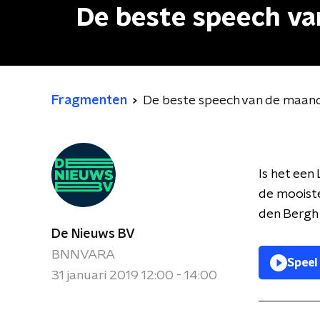
De beste speech v
Fragmenten
De beste speech van de maan
Is het een
de mooist
den Bergh
De Nieuws BV
BNNVARA
Speel
31 januari 2019 12:00 - 14:00