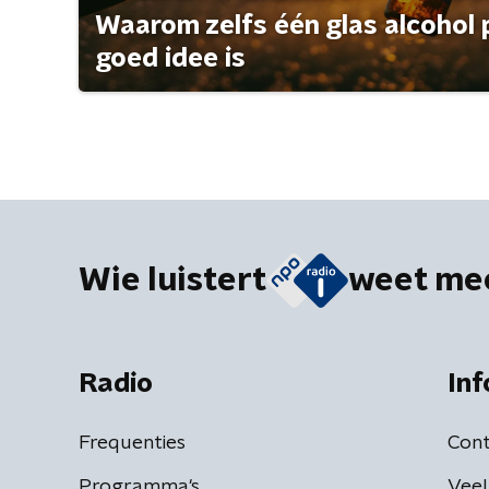
Waarom zelfs één glas alcohol 
goed idee is
Wie luistert
weet me
Radio
Inf
Frequenties
Cont
Programma's
Veel