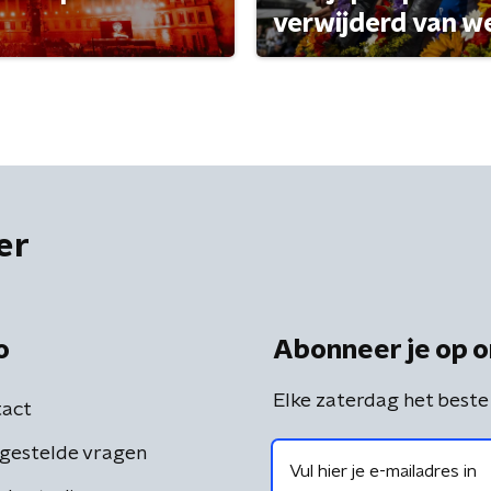
verwijderd van w
er
o
Abonneer je op o
Elke zaterdag het beste
act
gestelde vragen