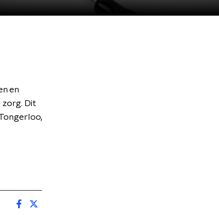
en en
zorg. Dit
Tongerloo,