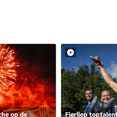
che op de
Fierljep toptalen