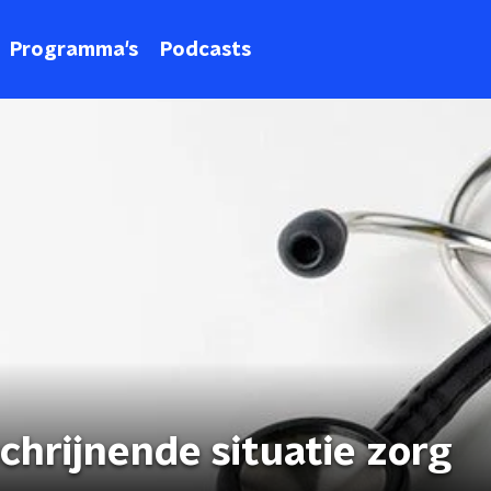
Programma's
Podcasts
schrijnende situatie zorg