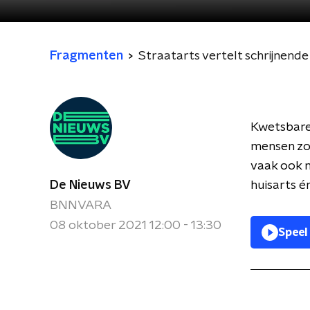
Fragmenten
Straatarts vertelt schrijnende
Kwetsbare
mensen zon
vaak ook 
De Nieuws BV
huisarts é
BNNVARA
08 oktober 2021 12:00 - 13:30
Speel