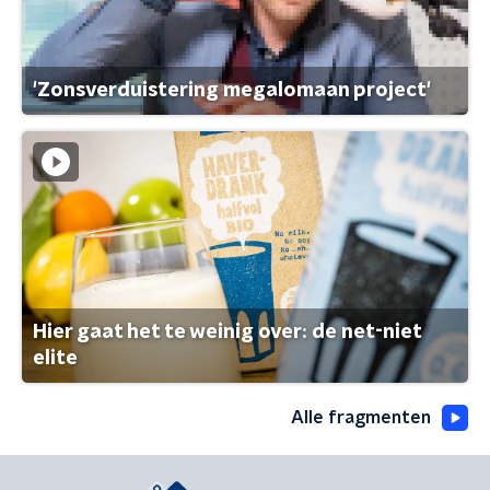
'Zonsverduistering megalomaan project'
Hier gaat het te weinig over: de net-niet
elite
Alle fragmenten