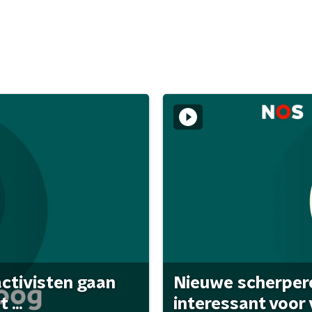
activisten gaan
Nieuwe scherpere
...
interessant voor