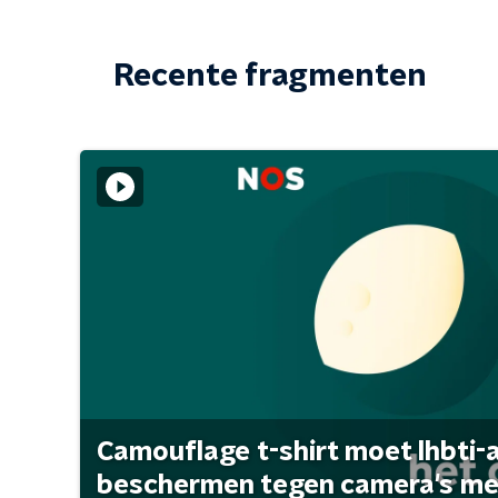
Recente fragmenten
Camouflage t-shirt moet lhbti-
beschermen tegen camera's met 