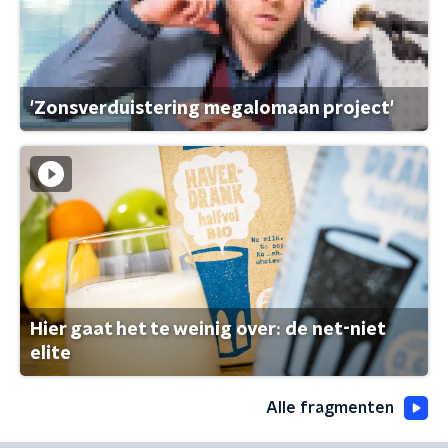
'Zonsverduistering megalomaan project'
Hier gaat het te weinig over: de net-niet
elite
Alle fragmenten