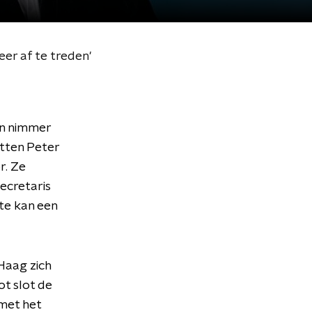
eer af te treden'
jn nimmer
itten Peter
r. Ze
ecretaris
tte kan een
Haag zich
t slot de
met het