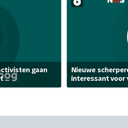
activisten gaan
Nieuwe scherpere
...
interessant voor