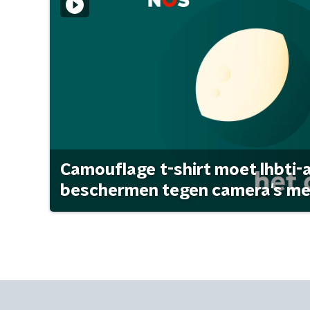
Camouflage t-shirt moet lhbti-
beschermen tegen camera's met 