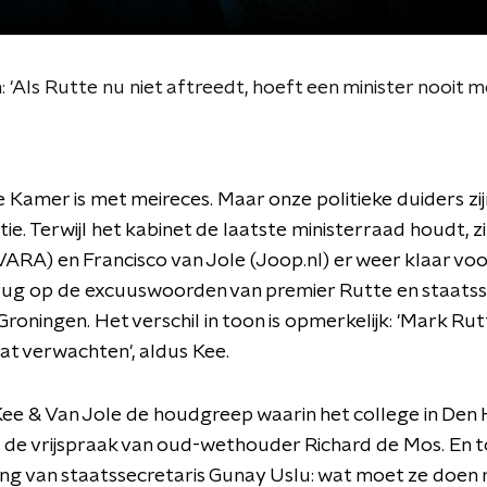
 'Als Rutte nu niet aftreedt, hoeft een minister nooit m
Kamer is met meireces. Maar onze politieke duiders zi
ie. Terwijl het kabinet de laatste ministerraad houdt, z
RA) en Francisco van Jole (Joop.nl) er weer klaar voo
rug op de excuuswoorden van premier Rutte en staatss
n Groningen. Het verschil in toon is opmerkelijk: 'Mark Ru
at verwachten', aldus Kee.
Kee & Van Jole de houdgreep waarin het college in Den 
 de vrijspraak van oud-wethouder Richard de Mos. En to
ng van staatssecretaris Gunay Uslu: wat moet ze doen 