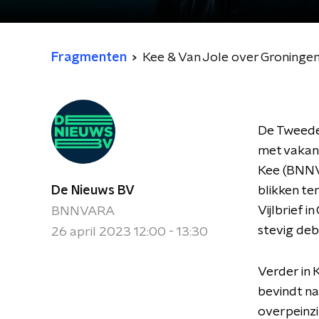
Fragmenten
Kee & Van Jole over Groningen:
De Tweede 
met vakant
Kee (BNNVA
De Nieuws BV
blikken te
Vijlbrief i
BNNVARA
stevig deb
26 april 2023 12:00 - 13:30
Verder in 
bevindt na
overpeinzi