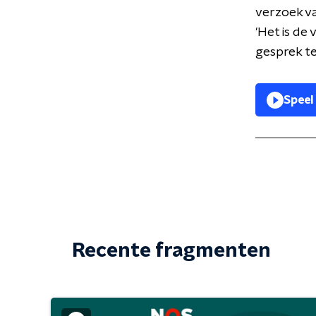
verzoek v
'Het is de 
gesprek t
Speel
Recente fragmenten