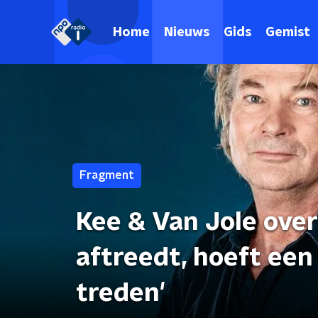
Home
Nieuws
Gids
Gemist
Fragment
Kee & Van Jole over
aftreedt, hoeft een
treden'