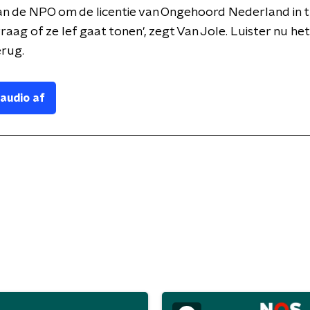
an de NPO om de licentie van Ongehoord Nederland in 
vraag of ze lef gaat tonen', zegt Van Jole. Luister nu het
erug.
 audio af