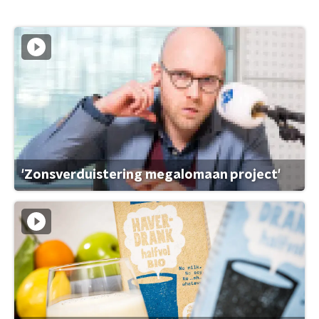
'Zonsverduistering megalomaan project'