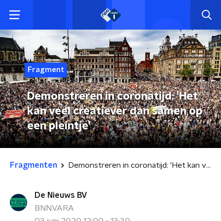
Fragment
Demonstreren in coronatijd: 'Het
kan veel creatiever dan samen op
een pleintje'
Fragmenten
Demonstreren in coronatijd: 'Het kan veel creatiever dan samen op een pleintje'
De Nieuws BV
BNNVARA