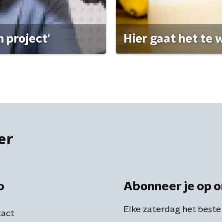
 project'
Hier gaat het te w
er
o
Abonneer je op o
Elke zaterdag het beste
act