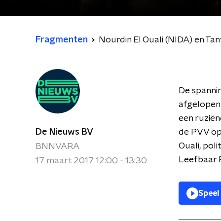
Fragmenten
Nourdin El Ouali (NIDA) en T
De spanni
afgelopen
een ruzië
De Nieuws BV
de PVV op 
Ouali, pol
BNNVARA
Leefbaar 
17 maart 2017 12:00 - 13:30
Speel