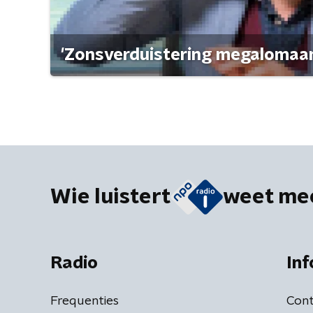
'Zonsverduistering megalomaan
Wie luistert
weet me
Radio
Inf
Frequenties
Cont