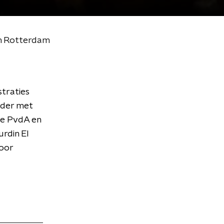
in Rotterdam
traties
rder met
de PvdA en
rdin El
voor