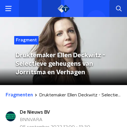
Fragment
Druktemaker Ellen Deckwitz -
Selectieve geheugens van
Jorritsma en Verhagen
Fragmenten
Druktemaker Ellen Deckwitz - Selectieve geheugens van Jorritsma en Verhagen
De Nieuws BV
BNNVARA