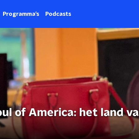
Programma's
Podcasts
oul of America: het land v