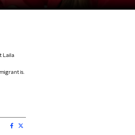
 Laila
migrant is.