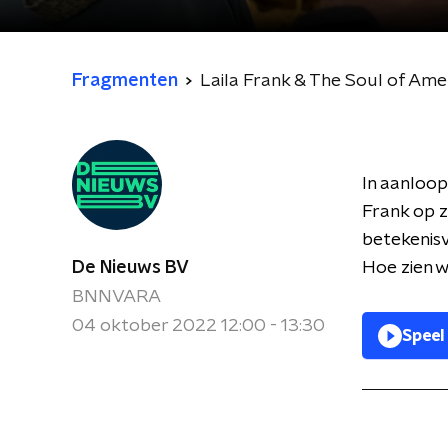
Fragmenten
Laila Frank & The Soul of Ame
In aanloop
Frank op z
betekenisv
De Nieuws BV
Hoe zien w
BNNVARA
04 oktober 2022 12:00 - 13:30
Speel