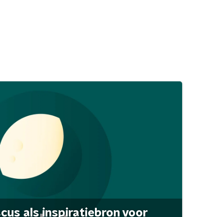
scus als inspiratiebron voor