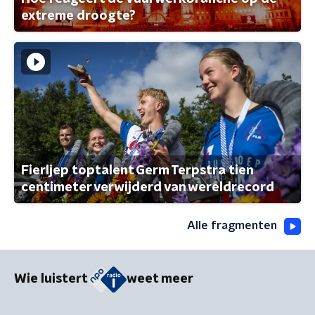
extreme droogte?
Fierljep toptalent Germ Terpstra tien
centimeter verwijderd van wereldrecord
Alle fragmenten
Wie luistert
weet meer