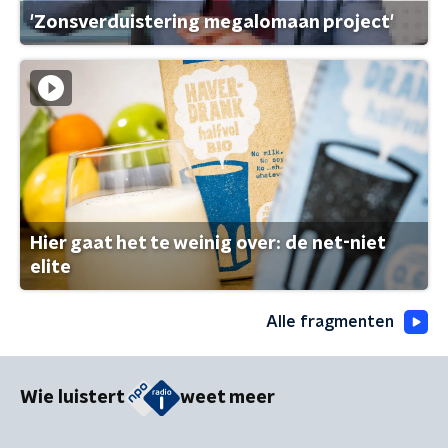
'Zonsverduistering megalomaan project'
Hier gaat het te weinig over: de net-niet
elite
Alle fragmenten
Wie luistert
weet meer