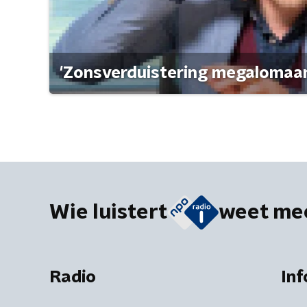
'Zonsverduistering megalomaan
Wie luistert
weet me
Radio
Inf