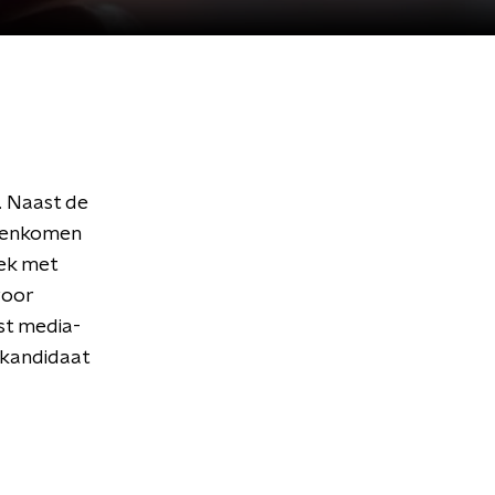
. Naast de
egenkomen
eek met
voor
ist media-
-kandidaat