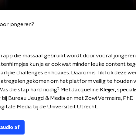
voor jongeren?
n app die massaal gebruikt wordt door vooral jongeren
tenfilmpjes kun je er ook wat minder leuke content t
arlijke challenges en hoaxes. Daarom is TikTok deze w
atregelen gekomen om het platform veilig te houden 
Was die stap hard nodig? Met Jacqueline Kleijer, special
 bij Bureau Jeugd & Media en met Zowi Vermeire, PhD
igitale Media bij de Universiteit Utrecht.
 audio af