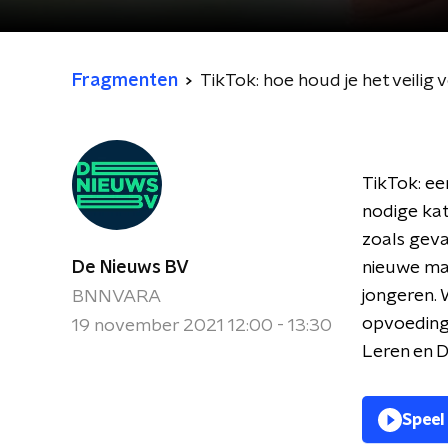
Fragmenten
TikTok: hoe houd je het veilig 
TikTok: ee
nodige kat
zoals geva
De Nieuws BV
nieuwe ma
jongeren. 
BNNVARA
opvoeding
19 november 2021 12:00 - 13:30
Leren en D
Speel