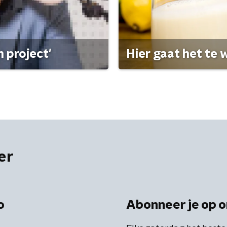
 project'
Hier gaat het te w
er
o
Abonneer je op o