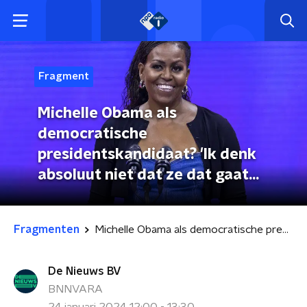
Fragment
Michelle Obama als
democratische
presidentskandidaat? 'Ik denk
absoluut niet dat ze dat gaat
doen'
Fragmenten
Michelle Obama als democratische presidentskandidaat? 'Ik denk absoluut niet dat ze dat gaat doen'
De Nieuws BV
BNNVARA