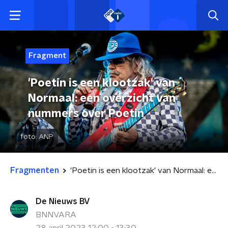
Fragment
'Poetin is een klootzak' van
Normaal: een overzicht van
nummers over Poetin
foto:
ANP
Fragmenten
'Poetin is een klootzak' van Normaal: een overzicht van nummers over Poetin
De Nieuws BV
BNNVARA