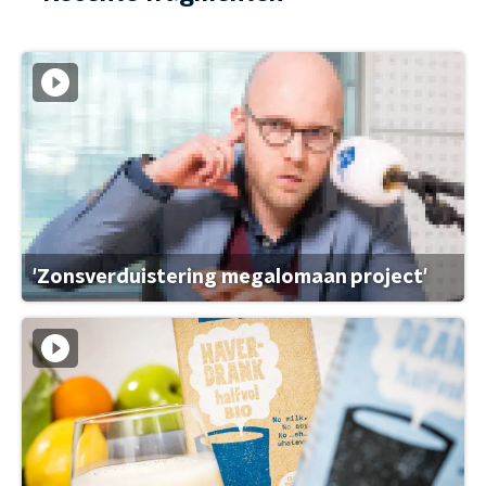
'Zonsverduistering megalomaan project'