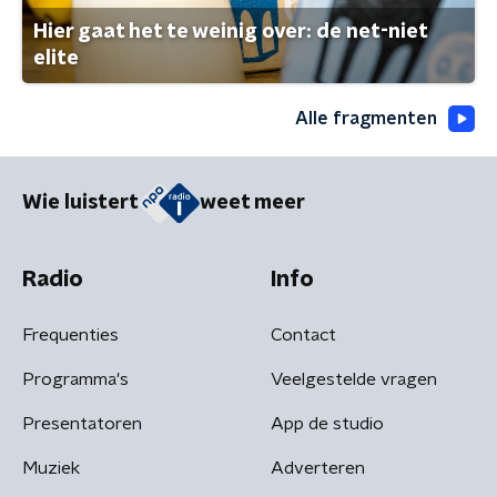
Hier gaat het te weinig over: de net-niet
elite
Alle fragmenten
Wie luistert
weet meer
Radio
Info
Frequenties
Contact
Programma's
Veelgestelde vragen
Presentatoren
App de studio
Muziek
Adverteren