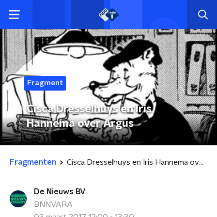
Fragment
Cisca Dresselhuys en Iris
Hannema over Argus
Fragmenten
Cisca Dresselhuys en Iris Hannema over Argus
De Nieuws BV
BNNVARA