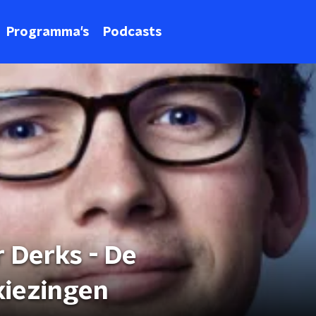
Programma's
Podcasts
 Derks - De
iezingen