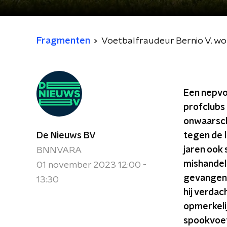
Fragmenten
Voetbalfraudeur Bernio V. wo
Een nepvoe
profclubs t
onwaarschi
De Nieuws BV
tegen de l
jaren ook
BNNVARA
mishandeli
01 november 2023 12:00 -
gevangenis
13:30
hij verdac
opmerkelij
spookvoetb