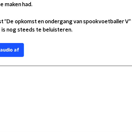
te maken had.
t “De opkomst en ondergang van spookvoetballer V"
 is nog steeds te beluisteren.
 audio af