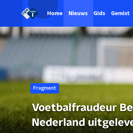
Home
Nieuws
Gids
Gemist
Fragment
Voetbalfraudeur Be
Nederland uitgelev