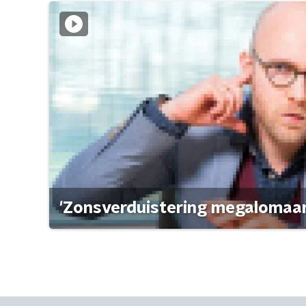
'Zonsverduistering megalomaan