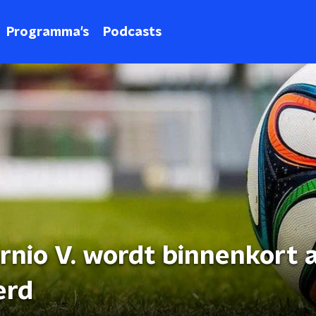
Programma's
Podcasts
rnio V. wordt binnenkort 
erd