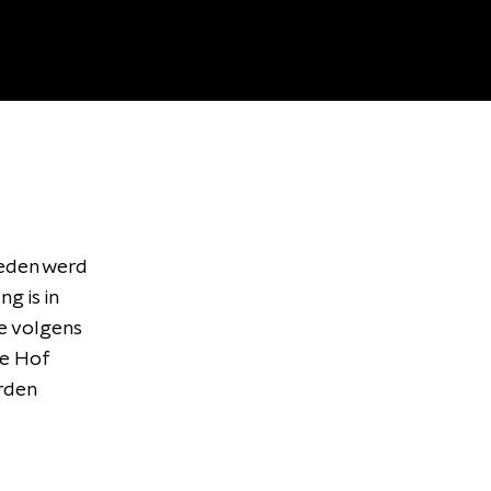
leden werd
g is in
e volgens
se Hof
rden