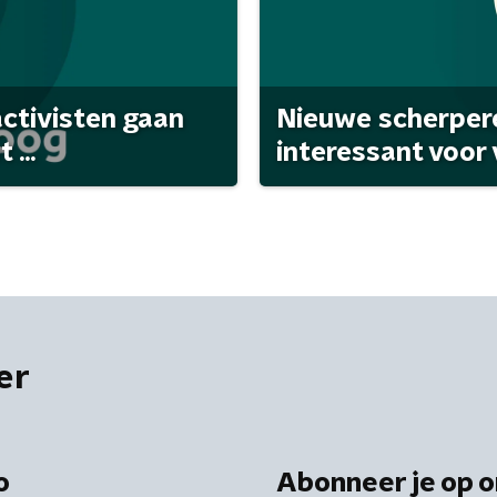
activisten gaan
Nieuwe scherpere
...
interessant voor
er
o
Abonneer je op o