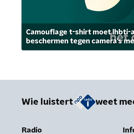
Camouflage t-shirt moet lhbti-
beschermen tegen camera's met 
Wie luistert
weet me
Radio
Inf