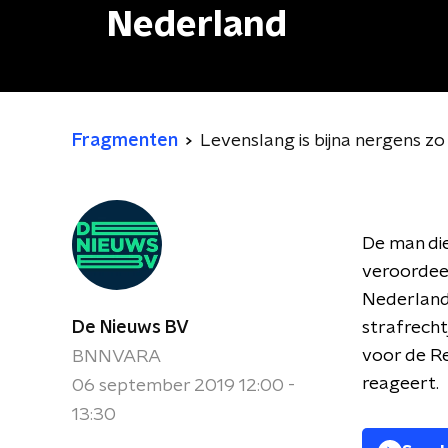
Nederland
Fragmenten
Levenslang is bijna nergens zo
De man die
veroordeel
Nederland
De Nieuws BV
strafrecht
voor de R
BNNVARA
reageert.
06 september 2019 12:00 -
13:30