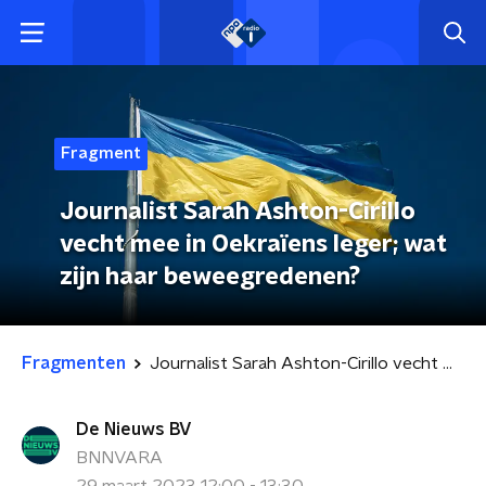
Fragment
Journalist Sarah Ashton-Cirillo
vecht mee in Oekraïens leger; wat
zijn haar beweegredenen?
Fragmenten
Journalist Sarah Ashton-Cirillo vecht mee in Oekraïens leger; wat zijn haar beweegredenen?
De Nieuws BV
BNNVARA