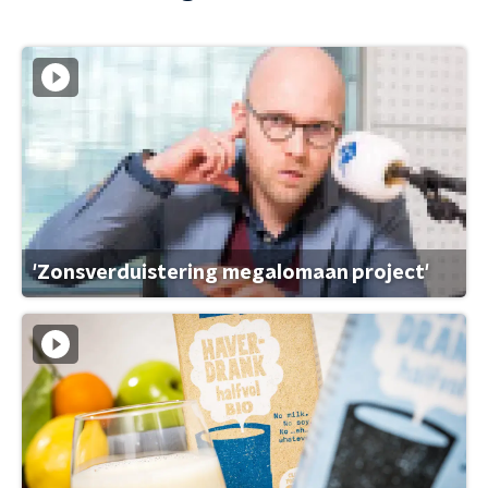
'Zonsverduistering megalomaan project'